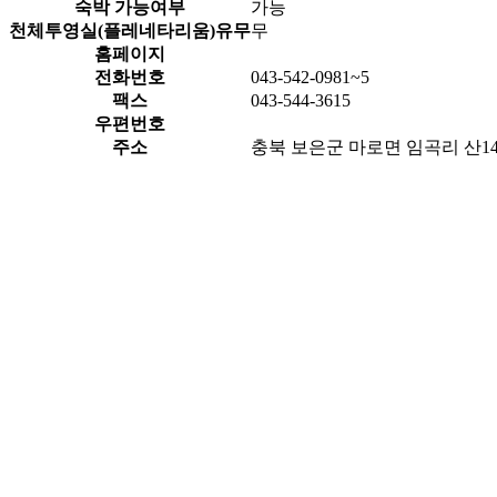
숙박 가능여부
가능
천체투영실(플레네타리움)유무
무
홈페이지
전화번호
043-542-0981~5
팩스
043-544-3615
우편번호
주소
충북 보은군 마로면 임곡리 산14