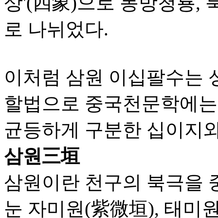
상'(四象)으로 동방청룡,
로 나뉘었다.
이처럼 삼원 이십팔수는 
할법으로 중국천문학에는 
균등하게 구분한 십이지와
삼원三垣
삼원이란 천구의 북극을 
눈 자미원(紫微垣), 태미원