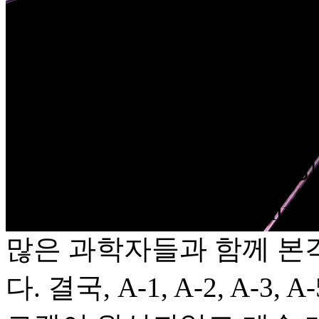
비 조달이 어려워 협회는 
시 독일 육군은 신무기 개
학박사 출신인 발터 도른베르거(
주여행협회의 회원 이었던 베
Braun)에게 로켓을 개
여 페에데문데(Peenemu
많은 과학자들과 함께 본
다. 결국, A-1, A-2, A-