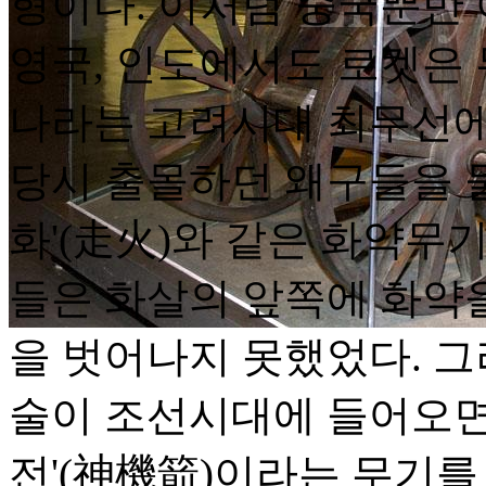
형이다. 이처럼 중국뿐만
영국, 인도에서도 로켓은
나라는 고려시대 최무선에
당시 출몰하던 왜구들을 물리
화'(走火)와 같은 화약무
들은 화살의 앞쪽에 화약
을 벗어나지 못했었다. 그
술이 조선시대에 들어오면
전'(神機箭)이라는 무기를