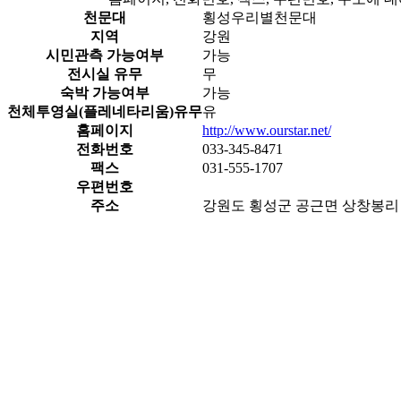
천문대
횡성우리별천문대
지역
강원
시민관측 가능여부
가능
전시실 유무
무
숙박 가능여부
가능
천체투영실(플레네타리움)유무
유
홈페이지
http://www.ourstar.net/
전화번호
033-345-8471
팩스
031-555-1707
우편번호
주소
강원도 횡성군 공근면 상창봉리 2