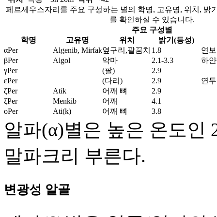
페르세우스자리를 주요 구성하는 별의 학명, 고유명, 위치, 밝기(
를 확인하실 수 있습니다.
주요 구성별
학명
고유명
위치
밝기(등성)
αPer
Algenib, Mirfak
옆구리,팔꿈치
1.8
연보
βPer
Algol
악마
2.1-3.3
하얀
γPer
(팔)
2.9
εPer
(다리)
2.9
연두
ζPer
Atik
어깨 뼈
2.9
ξPer
Menkib
어깨
4.1
οPer
Ati(k)
어깨 뼈
3.8
알파(α)별은 높은 온도인
말파크리 부른다.
변광성 알골