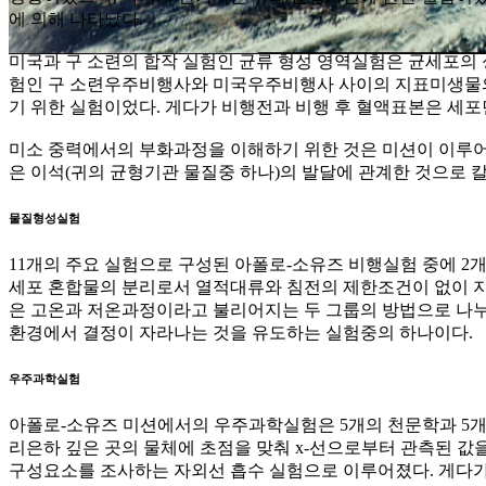
에 의해 나타났다.
미국과 구 소련의 합작 실험인 균류 형성 영역실험은 균세포의 
험인 구 소련우주비행사와 미국우주비행사 사이의 지표미생물의
기 위한 실험이었다. 게다가 비행전과 비행 후 혈액표본은 세
미소 중력에서의 부화과정을 이해하기 위한 것은 미션이 이루어지는
은 이석(귀의 균형기관 물질중 하나)의 발달에 관계한 것으로
물질형성실험
11개의 주요 실험으로 구성된 아폴로-소유즈 비행실험 중에 2
세포 혼합물의 분리로서 열적대류와 침전의 제한조건이 없이 지
은 고온과 저온과정이라고 불리어지는 두 그룹의 방법으로 나누
환경에서 결정이 자라나는 것을 유도하는 실험중의 하나이다.
우주과학실험
아폴로-소유즈 미션에서의 우주과학실험은 5개의 천문학과 5개
리은하 깊은 곳의 물체에 초점을 맞춰 x-선으로부터 관측된 값
구성요소를 조사하는 자외선 흡수 실험으로 이루어졌다. 게다가