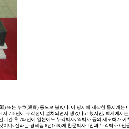
漏) 또는 누호(漏壺) 등으로 불렸다. 이 당시에 제작한 물시계는
서 718년에 누각전이 설치되면서 생겼다고 했지만, 백제에서는
너간 후 702년에 일본에도 누각박사, 역박사 등의 제도화가 이
이다. 신라는 경덕왕 8년(749)에 천문박사 1인과 누각박사 