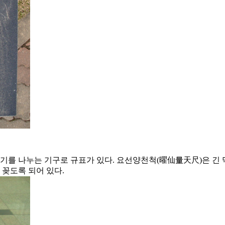
기를 나누는 기구로 규표가 있다. 요선양천척(曜仙量天尺)은 긴
 꽂도록 되어 있다.