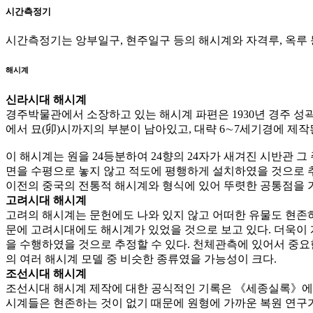
시간측정기
시간측정기는 앙부일구, 현주일구 등의 해시계와 자격루, 옥루
해시계
신라시대 해시계
경주박물관에서 소장하고 있는 해시계 파편은 1930년 경주 성곽에서
에서 묘(卯)시까지의 부분이 남아있고, 대략 6∼7세기경에 제작
이 해시계는 원을 24등분하여 24향의 24자가 새겨진 시반관 
면을 수평으로 놓지 않고 적도에 평행하게 설치하였을 것으로 추
이전의 중국의 전통적 해시계와 형식에 있어 뚜렷한 공통점을 
고려시대 해시계
고려의 해시계는 문헌에도 나와 있지 않고 어떠한 유물도 현존하
문에 고려시대에도 해시계가 있었을 것으로 보고 있다. 더욱이
을 수행하였을 것으로 추정할 수 있다. 천체관측에 있어서 중요한
의 여러 해시계 모델 중 비슷한 종류였을 가능성이 크다.
조선시대 해시계
조선시대 해시계 제작에 대한 공식적인 기록은 《세종실록》에서 
시계들은 현존하는 것이 없기 때문에 원형에 가까운 복원 연구가