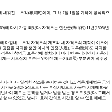
에 세워진 보루각(報漏閣)이며, 그 해 7월 1일을 기하여 공식적으
69)에 다시 가동 되었다. 자격루는 연산군(燕山君) 11년(1505)년
34)에 마침내 보루각 자격루의 개조와 새 자격루의 제작이 이루어
고 경점을 자격할 뿐만 아니라 인정(人定), 파루(罷漏)도 자격할
 자격루만 창덕궁 보루각에 설치되어 여러 번 수리되면서 사용되
물시계는 시보장치 부분은 없어진 채 누기(漏器) 부분만이 덕수궁
해진 시간마다 일정한 장소를 순시하는 것이고, 성문개폐법은 궁의
밤 시간을 5경과 5점으로 나눈 부정시법으로 사용한 시제에 따랐
빈번하여 때로는 문책을 받거나 벌을 받는 경우도 있었다. 그래서
 할 수 있었고, 날씨가 흐려 간의로 시간을 알 수 없을 때에도