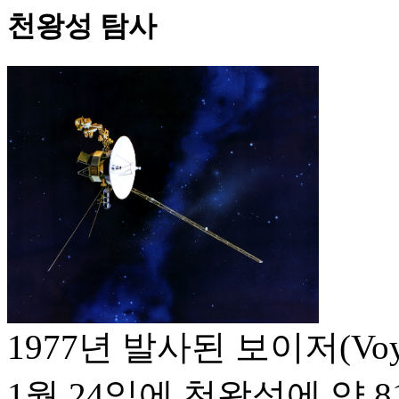
천왕성 탐사
1977년 발사된 보이저(Voya
1월 24일에 천왕성에 약 8