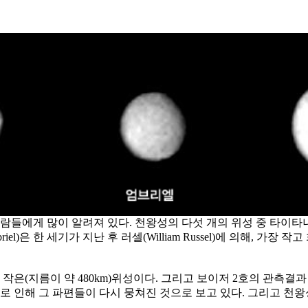
많이 알려져 있다. 천왕성의 다섯 개의 위성 중 타이타니아(Titania)와
은 한 세기가 지난 후 러셀(William Russel)에 의해, 가장 작고 희미
 작은(지름이 약 480km)위성이다. 그리고 보이저 2호의 관측결
 인해 그 파편들이 다시 뭉쳐진 것으로 보고 있다. 그리고 천왕