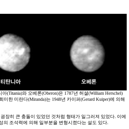
 오베론(Oberon)은 1787년 허셜(William Herschel)
한 미란다(Miranda)는 1948년 카이퍼(Gerard Kuiper)에 의해
과 굉장히 큰 충돌이 있었던 것처럼 형태가 일그러져 있었다. 이에
성의 조석력에 의해 일부분을 변형시켰다는 설도 있다.